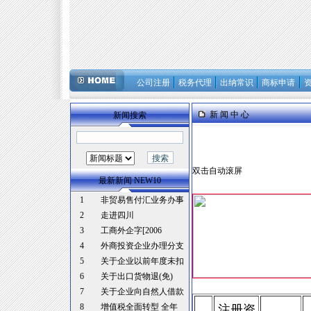
公司注册
税务代理
出纳常识
商标申请
新 闻 中 心
新闻搜索
双击自动滚屏
最新新闻 NEW10
1
非贸易售付汇业务办事
2
走进四川
3
工商外企字[2006
4
外商投资企业办理分支
5
关于企业以前年度未扣
6
关于出口货物退(免)
7
关于企业向自然人借款
8
增值税全面转型 全年
注册资