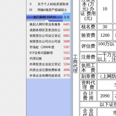
本 (万
9
关于个人转租房屋取得
元) 办
10
10
明确4项房产税城镇土
证 费用
热门新闻 TOP10
点击
(元)
换刻入网印章业务服务
6465
核名费
30
成都各辖区至浆洗街公
6103
验资费
1200
有限责任公司设立登记
6082
有限责任公司分公司设
5609
100万
评估费
市场处《2006年度
5587
ICP业务问题解答
5412
一千万元
工
注册费
代理记账
5280
以上，注
商
外商投资企业设立登记
5204
执照工
代
本 费
内资企业注册收费标准
4996
理
外资企业有哪些政策优
4776
刻章费
（上网防
资料代
理 费
合 计
2090
费 用
以下证
企 业
代 码