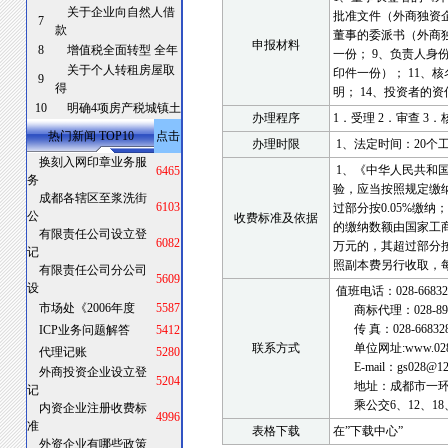
关于企业向自然人借
批准文件（外商独资
7
款
董事的委派书（外商
申报材料
8
增值税全面转型 全年
一份；
9
、负责人身
关于个人转租房屋取
印件一份）；
11
、核
9
得
明；
14
、投资者的资
10
明确4项房产税城镇土
办理程序
1
．受理
2
．审查
3
．
热门新闻 TOP10
点击
办理时限
1
、法定时间：
20
个
换刻入网印章业务服
1
、《中华人民共和
6465
务
验，应当按照规定缴
成都各辖区至浆洗街
6103
过部分按
0.05%
缴纳；
公
收费标准及依据
的缴纳数额由国家工
有限责任公司设立登
6082
万元的，其超过部分
记
照副本费另行收取，
有限责任公司分公司
5609
设
值班电话：
028-6683
市场处《2006年度
5587
商标代理：
028-8
传
真：
028-66832
ICP业务问题解答
5412
联系方式
单位网址
:www.02
代理记账
5280
E-mail
：
gs028@12
外商投资企业设立登
5204
地址：
成都市一
记
乘公交
6
、
12
、
18
内资企业注册收费标
4996
准
表格下载
在
”
下载中心
”
外资企业有哪些政策