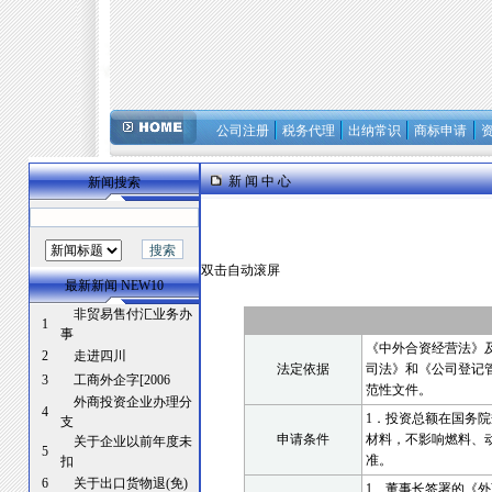
公司注册
税务代理
出纳常识
商标申请
新 闻 中 心
新闻搜索
双击自动滚屏
最新新闻 NEW10
非贸易售付汇业务办
1
事
《中外合资经营法》
2
走进四川
法定依据
司法》和《公司登记
3
工商外企字[2006
范性文件。
外商投资企业办理分
4
1
．投资总额在国务院
支
申请条件
材料，不影响燃料、
关于企业以前年度未
5
准。
扣
6
关于出口货物退(免)
1
、董事长签署的《外