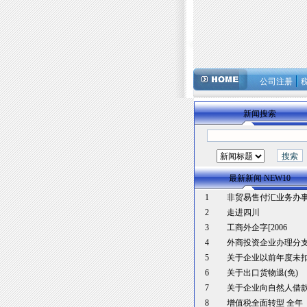
公司注册
新闻搜索
最新新闻 NEW10
1
非贸易售付汇业务办
2
走进四川
3
工商外企字[2006
4
外商投资企业办理分
5
关于企业以前年度未
6
关于出口货物退(免)
7
关于企业向自然人借
8
增值税全面转型 全年