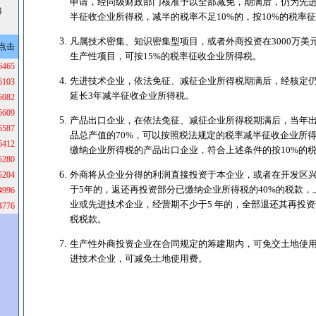
申请，经同级财政部门核准予以全部减免，期满后，仍为先
得
半征收企业所得税，减半的税率不足10%的，按10%的税率
凡属技术密集、知识密集型项目，或者外商投资在3000万美
点击
生产性项目，可按15%的税率征收企业所得税。
6465
先进技术企业，依法免征、减征企业所得税期满后，经核定
6103
延长3年减半征收企业所得税。
6082
5609
产品出口企业，在依法免征、减征企业所得税期满后，当年
5587
品总产值的70%，可以按照税法规定的税率减半征收企业所得
5412
缴纳企业所得税的产品出口企业，符合上述条件的按10%的
5280
外商将从企业分得的利润直接投资于本企业，或者在开发区
5204
于5年的，返还再投资部分已缴纳企业所得税的40%的税款
4996
业或先进技术企业，经营期不少于5 年的，全部退还其再投
4776
税税款。
生产性外商投资企业在合同规定的筹建期内，可免交土地使
进技术企业，可减免土地使用费。