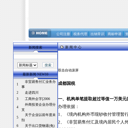
公司注册
税务代理
出纳常识
商标申请
新 闻 中 心
新闻搜索
双击自动滚屏
最新新闻 NEW10
非贸易售付汇业务办
成都国税
1
事
2
走进四川
一、机构单笔提取超过等值一万美元
3
工商外企字[2006
外商投资企业办理分
办理依据：
4
支
1
、《境内机构外币现钞收付管理暂
关于企业以前年度未
5
扣
2
、《非贸易售付汇及境内居民个人
6
关于出口货物退(免)