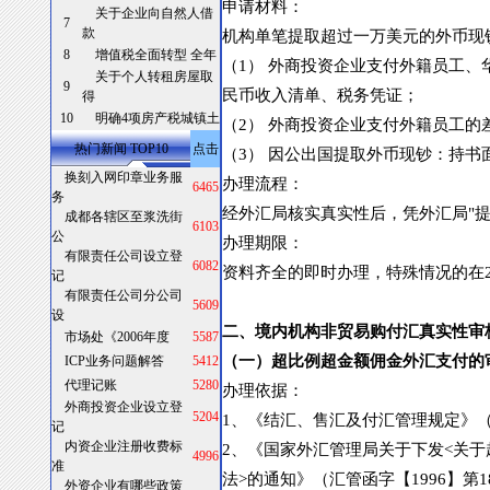
申请材料：
关于企业向自然人借
7
款
机构单笔提取超过一万美元的外币现
8
增值税全面转型 全年
（
1
）
外商投资企业支付外籍员工、
关于个人转租房屋取
9
民币收入清单、税务凭证；
得
10
明确4项房产税城镇土
（
2
）
外商投资企业支付外籍员工的
热门新闻 TOP10
点击
（
3
）
因公出国提取外币现钞：持书
换刻入网印章业务服
办理流程：
6465
务
经外汇局核实真实性后，凭外汇局
"
成都各辖区至浆洗街
6103
公
办理期限：
有限责任公司设立登
6082
资料齐全的即时办理，特殊情况的在
记
有限责任公司分公司
5609
设
二、境内机构非贸易购付汇真实性审
市场处《2006年度
5587
（一）超比例超金额佣金外汇支付的
ICP业务问题解答
5412
代理记账
5280
办理依据：
外商投资企业设立登
5204
1
、《结汇、售汇及付汇管理规定》
记
内资企业注册收费标
2
、《国家外汇管理局关于下发
<
关于
4996
准
法
>
的通知》（汇管函字【
1996
】第
1
外资企业有哪些政策