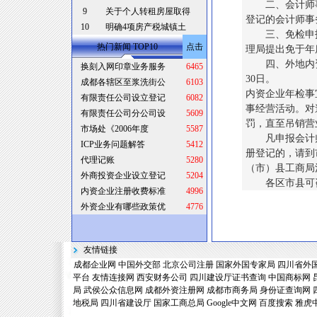
二、会计师事务
9
关于个人转租房屋取得
登记的会计师事务
10
明确4项房产税城镇土
三、免检申报
热门新闻 TOP10
点击
理局提出免于年度
四、外地内资企
换刻入网印章业务服务
6465
30日。
成都各辖区至浆洗街公
6103
内资企业年检事
有限责任公司设立登记
6082
事经营活动。对
有限责任公司分公司设
5609
罚，直至吊销营
市场处《2006年度
5587
凡申报会计师
ICP业务问题解答
5412
册登记的，请到
代理记账
5280
（市）县工商局
外商投资企业设立登记
5204
各区市县可咨
内资企业注册收费标准
4996
外资企业有哪些政策优
4776
友情链接
成都企业网
中国外交部
北京公司注册
国家外国专家局
四川省外
平台
友情连接网
西安财务公司
四川建设厅证书查询
中国商标网
局
武侯公众信息网
成都外资注册网
成都市商务局
身份证查询网
地税局
四川省建设厅
国家工商总局
Google中文网
百度搜索
雅虎