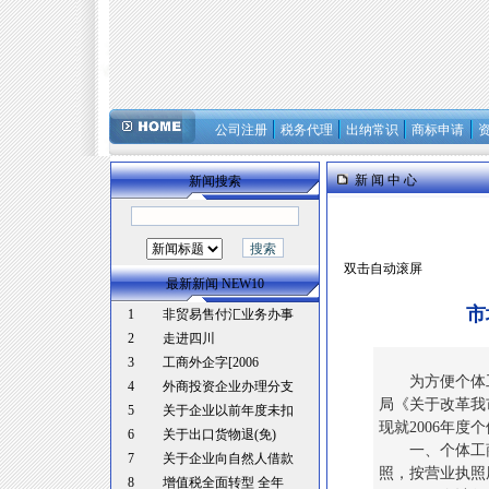
公司注册
税务代理
出纳常识
商标申请
新 闻 中 心
新闻搜索
双击自动滚屏
最新新闻 NEW10
市
1
非贸易售付汇业务办事
2
走进四川
3
工商外企字[2006
为方便个体工
4
外商投资企业办理分支
局《关于改革我
5
关于企业以前年度未扣
现就2006年度
6
关于出口货物退(免)
一、个体工商户
7
关于企业向自然人借款
照，按营业执照
8
增值税全面转型 全年